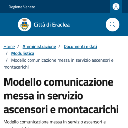
Vai ai contenuti
Vai al footer
Regione Veneto
Città di Eraclea
Home
/
Amministrazione
/
Documenti e dati
/
Modulistica
/
Modello comunicazione messa in servizio ascensori e
montacarichi
Modello comunicazione
messa in servizio
ascensori e montacarichi
Dettagli del documento
Modello comunicazione messa in servizio ascensori e