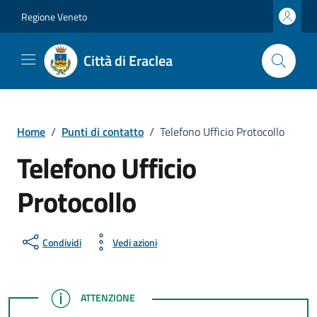
Vai ai contenuti
Vai al footer
Regione Veneto
Città di Eraclea
Home
/
Punti di contatto
/
Telefono Ufficio Protocollo
Telefono Ufficio
Protocollo
Condividi
Vedi azioni
ATTENZIONE
ATTENZIONE